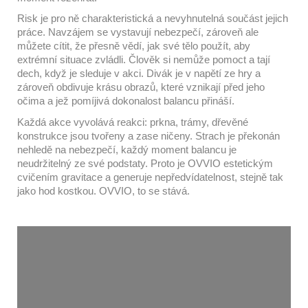
Risk je pro ně charakteristická a nevyhnutelná součást jejich 
práce. Navzájem se vystavují nebezpečí, zároveň ale 
můžete cítit, že přesně vědí, jak své tělo použít, aby 
extrémní situace zvládli. Člověk si nemůže pomoct a tají 
dech, když je sleduje v akci. Divák je v napětí ze hry a 
zároveň obdivuje krásu obrazů, které vznikají před jeho 
očima a jež pomíjivá dokonalost balancu přináší.
Každá akce vyvolává reakci: prkna, trámy, dřevěné 
konstrukce jsou tvořeny a zase ničeny. Strach je překonán 
nehledě na nebezpečí, každý moment balancu je 
neudržitelný ze své podstaty. Proto je OVVIO estetickým 
cvičením gravitace a generuje nepředvídatelnost, stejně tak 
jako hod kostkou. OVVIO, to se stává.