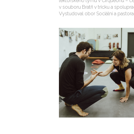
lektorského týmu v Cirqueonu – ce
v souboru Bratři v tricku a spolup
Vystudoval obor Sociální a pastora