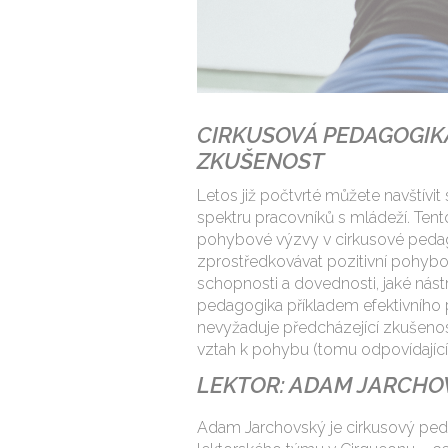
CIRKUSOVÁ PEDAGOGIKA
ZKUŠENOST
Letos již počtvrté můžete navštív
spektru pracovníků s mládeží. Ten
pohybové výzvy v cirkusové pedag
zprostředkovávat pozitivní pohyb
schopnosti a dovednosti, jaké nástr
pedagogika příkladem efektivního
nevyžaduje předcházející zkušeno
vztah k pohybu (tomu odpovídající 
LEKTOR: ADAM JARCHO
Adam Jarchovský je cirkusový ped