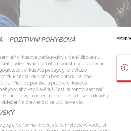
 – POZITIVNÍ POHYBOVÁ
Vstupn
it seminář cirkusové pedagogiky určený širokému
tokrát bude hlavním tématem konstrukce pozitivní
ogice. Jak cirkusová pedagogika dokáže
ové zkušenosti každému bez ohledu na jeho
oje a přístupy používá a proč je cirkusová
 pohybového vzdělávání. Účast na tomto semináři
sti s cirkusovým uměním. Předpokládá se jen kladný
oblečení) a otevřenost se učit nové věci.
VSKÝ
agog a performer. Pracuje jako metodický vedoucí