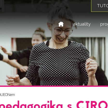
TUTO
domů
aktuality
pro
IRQUEONem
 pedagogika s CI