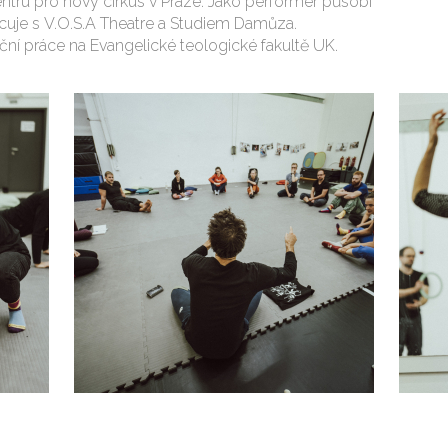
ntru pro nový cirkus v Praze. Jako performer působí
racuje s V.O.S.A Theatre a Studiem Damůza.
ční práce na Evangelické teologické fakultě UK.