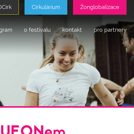
Cirk
Cirkulárium
Žonglobalizace
gram
o festivalu
kontakt
pro partnery
RQUEONem