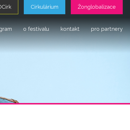
Cirk
Cirkulárium
Žonglobalizace
gram
o festivalu
kontakt
pro partnery