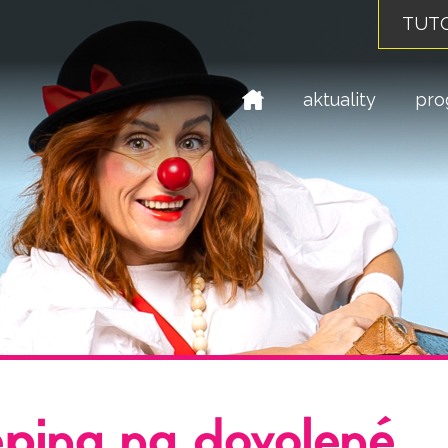
TUTO
domů
aktuality
pro
pina na dovolené