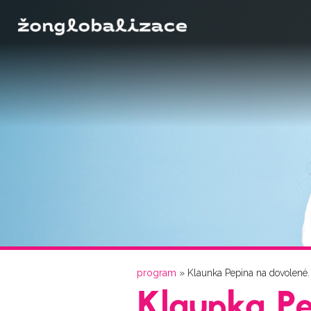
Jste zde
program
» Klaunka Pepina na dovolené.
Klaunka Pe