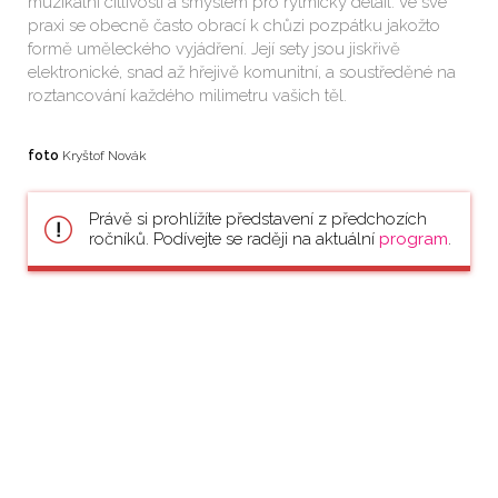
muzikální citlivostí a smyslem pro rytmický detail. Ve své
praxi se obecně často obrací k chůzi pozpátku jakožto
formě uměleckého vyjádření. Její sety jsou jiskřivě
elektronické, snad až hřejivě komunitní, a soustředěné na
roztancování každého milimetru vašich těl.
foto
Kryštof Novák
Právě si prohlížíte představení z předchozích
ročníků. Podívejte se raději na aktuální
program
.