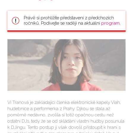
Právě si prohlížíte představení z předchozích
ročníků. Podívejte se raději na aktuální
program
.
Vi Tranová je zakládající členka elektronické kapely Viah,
hudebnice a performerka z Prahy. Djkou se stala až
poměrně nedávno, zvolila si totiž opačnou cestu než
ostatní DJs, tedy že se od skládání vlastní hudby posunula
k DJingu. Tento postup jí však dovolil přistoupit k hraní s