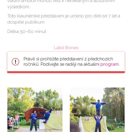
vlastní ambice mohou vést k nečekaným a absurdním
výsledkům.
Toto klauniérské představení je určeno pro děti od 7 let a
dospělé publikum.
Délka 50–60 minut.
Labil Bones
Právě si prohlížíte představení z předchozích
ročníků. Podívejte se raději na aktuální
program
.