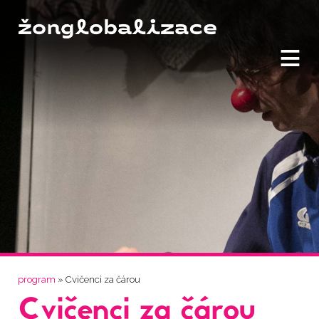
≡
Jste zde
program
» Cvičenci za čárou
Cvičenci za čárou