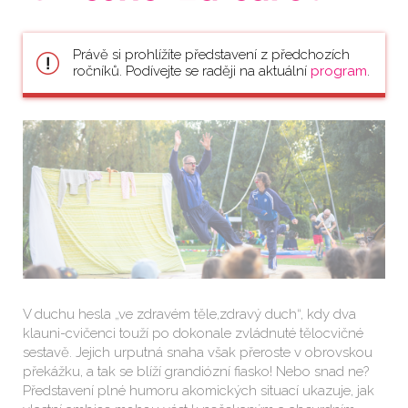
Právě si prohlížíte představení z předchozích
ročníků. Podívejte se raději na aktuální
program
.
V duchu hesla „ve zdravém těle,zdravý duch“, kdy dva
klauni-cvičenci touží po dokonale zvládnuté tělocvičné
sestavě. Jejich urputná snaha však přeroste v obrovskou
překážku, a tak se blíží grandiózní fiasko! Nebo snad ne?
Představení plné humoru akomických situací ukazuje, jak