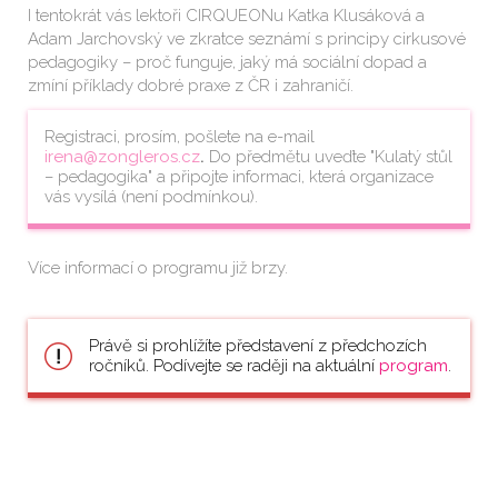
I tentokrát vás lektoři CIRQUEONu Katka Klusáková a
Adam Jarchovský ve zkratce seznámí s principy cirkusové
pedagogiky – proč funguje, jaký má sociální dopad a
zmíní příklady dobré praxe z ČR i zahraničí.
Registraci, prosím, pošlete na e-mail
irena@zongleros.cz
.
Do předmětu uveďte "Kulatý stůl
– pedagogika" a připojte informaci, která organizace
vás vysílá (není podmínkou).
Více informací o programu již brzy.
Právě si prohlížíte představení z předchozích
ročníků. Podívejte se raději na aktuální
program
.