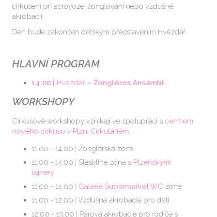
cirkusení pří acroyoze, žonglování nebo vzdušné
akrobacii.
Den bude zakončen dětským představením Hvězdář.
HLAVNÍ PROGRAM
14:00 |
Hvězdář
– Žongléros Ansámbl
WORKSHOPY
Cirkusové workshopy vznikají ve spolupráci s
centrem
nového cirkusu v Plzni Cirkuláriem
.
11:00 - 14:00 | Žonglérská zóna
11:00 - 14:00 | Slaskline zóna s
Plzeňskými
lajnery
11:00 - 14:00 |
Galerie Supermarket WC
zone
11:00 - 12:00 | Vzdušná akrobacie pro děti
12:00 - 13:00 | Párová akrobacie pro rodiče s