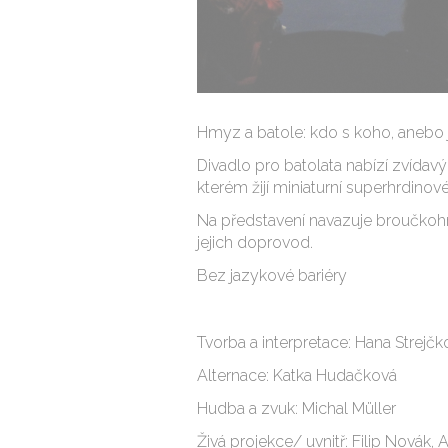
Hmyz a batole: kdo s koho, anebo j
Divadlo pro batolata nabízí zvída
kterém žijí miniaturní superhrdinové
Na představení navazuje broučkohr
jejich doprovod.
Bez jazykové bariéry
Tvorba a interpretace: Hana Strejč
Alternace: Katka Hudačková
Hudba a zvuk: Michal Müller
Živá projekce/ uvnitř: Filip Novák, 