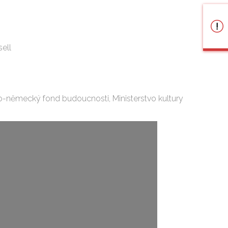
sell
o-německý fond budoucnosti, Ministerstvo kultury