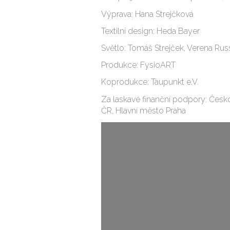
Výprava: Hana Strejčková
Textilní design: Heda Bayer
Světlo: Tomáš Strejček, Verena Rus
Produkce: FysioART
Koprodukce: Taupunkt e.V.
Za laskavé finanční podpory: Česk
ČR, Hlavní město Praha