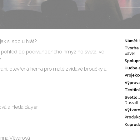
ak si spolu hrát?
Námět
Tvorba 
vý pohled do podivuhodného hmyzího světa, ve
Bayer
.
Spolup
Hudba a
aní, otevřená herna pro malé zvídavé broučky a
Projekc
Výprav
Textiln
Světlo
Russell
ková a Heda Bayer
Výtvarn
Produk
Koprod
Anna Vitvarová