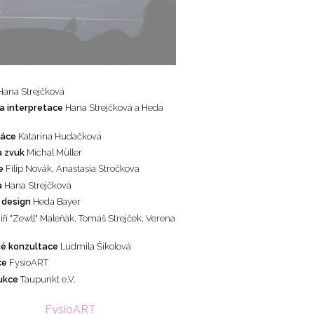
Hana Strejčková
a interpretace
Hana Strejčková a Heda
ráce
Katarína Hudačková
 zvuk
Michal Müller
e
Filip Novák, Anastasia Stročkova
a
Hana Strejčková
í design
Heda Bayer
Jiří "Zewll" Maleňák, Tomáš Strejček, Verena
é konzultace
Ludmila Šikolová
ce
FysioART
ukce
Taupunkt e.V.
FysioART