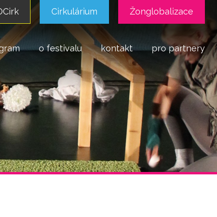
Cirk
Cirkulárium
Žonglobalizace
gram
o festivalu
kontakt
pro partnery