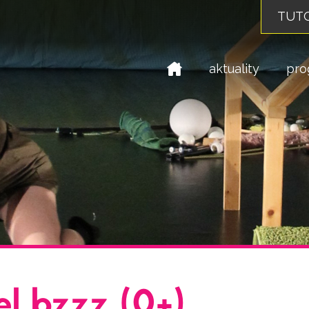
TUTO
domů
aktuality
pro
l bzzz (0+)