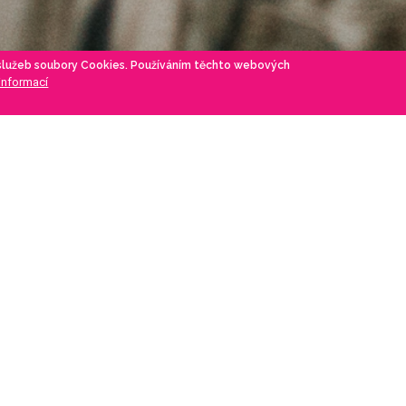
 služeb soubory Cookies. Používáním těchto webových
 informací