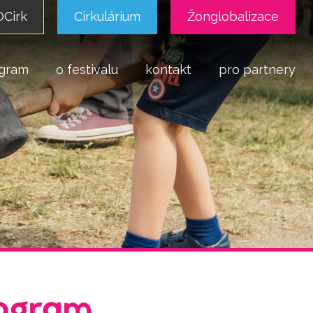
Cirk
Cirkulárium
Žonglobalizace
gram
o festivalu
kontakt
pro partnery
ogram