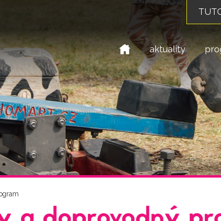
TUTO
domů
aktuality
pro
rogram
 a doprovodný pr