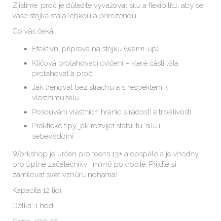
Zjistíme, proč je důležité vyvažovat sílu a flexibilitu, aby se
vaše stojka stala lehkou a přirozenou.
Co vás čeká:
Efektivní příprava na stojku (warm-up)
Klíčová protahovací cvičení – které části těla
protahovat a proč
Jak trénovat bez strachu a s respektem k
vlastnímu tělu
Posouvání vlastních hranic s radostí a trpělivostí
Praktické tipy, jak rozvíjet stabilitu, sílu i
sebevědomí
Workshop je určen pro teens 13+ a dospělé a je vhodný
pro úplné začátečníky i mírně pokročilé. Přijďte si
zamilovat svět vzhůru nohama!
Kapacita 12 lidí
Délka: 1 hod.