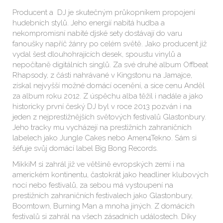
Producent a DJ je skutečným průkopníkem propojení
hudebních stylů. Jeho energií nabitá hudba a
nekompromisní nabité djské sety dostávají do varu
fanoušky napříč žánry po celém světě. Jako producent již
vydal šest dlouhohrajících desek, spoustu vinylů a
nepočítaně digitálních singlů. Za své druhé album Offbeat
Rhapsody, z části nahrávané v Kingstonu na Jamajce,
získal nejvyšší možné domácí ocenění, a sice cenu Anděl
za album roku 2012. Z úspěchu alba těžil i nadále a jako
historicky první český DJ byl v roce 2013 pozván i na
jeden z nejprestižnějších světových festivalů Glastonbury.
Jeho tracky mu vycházejí na prestižních zahraničních
labelech jako Jungle Cakes nebo Amen4Tekno. Sám si
šéfuje svůj domácí label Big Bong Records.
MikkiM si zahrál již ve většině evropských zemí i na
americkém kontinentu, častokrát jako headliner klubových
nocí nebo festivalů, za sebou má vystoupení na
prestižních zahraničních festivalech jako Glastonbury,
Boomtown, Burning Man a mnoha jiných. Z domácích
festivalů si zahrál na všech zásadních událostech. Díky