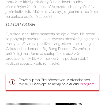
tomu že MikkiM je zkušený DJ a milovník hudby
všemožných žánrů tak dokáže rozproudit párty téměř v
jakémkoliv stylu. Můžete si však být jisti jedním a sice že se
na parketu pořádně zapotíte!
DJ CALOOSH
Dj a producent, který momentálně žije v Praze. Na scéně
se pohybuje bezmála 20 let. Vydává převážně jungle/dnb
tracky například na prestižním anglickém labelu Jungle
Cakes, nebo domácím Big Bong Records. Za zmínku
určitě stojí multižánrová spolupráce s pražským
producentem MikkiMem, se kterým v poslední době
vydávají spoustu kvalitních tracků.
Právě si prohlížíte představení z předchozích
ročníků. Podívejte se raději na aktuální
program
.