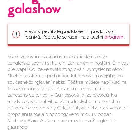
galashow
Právě si prohlížíte představení z předchozích
ročníků. Podívejte se raději na aktuální
program
.
Večer věnovaný současným osobnostem české
žonglérské scény i strhujícím zahraničním hostům. Čím vás
překvapí? Co lze ve světě žonglování vymyslet nového?
Nechte se okouzlit přehlídkou toho nejzajímavějšího, co
současné žonglování nabízí. Těšit se můžete například na
finského žongléra Lauri Koskinena, jehož jméno je
zaneseno dokonce i v Guinessově knize rekordů. Na
mladý český talent Filipa Zahradnického, momentálně
působícího v company Cirk la Putyka, nebo extravagantní
propojení tance a pingpongového míčku v podání
Michaely Staré. A vše a mnohem více na Žonglérské
galashow.