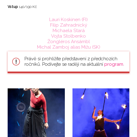
Vstup
140/190 Kč
Lauri Koskinen (FI)
Filip Zahradnický
Michaela Stará
Vojta Stolbenko
Žongléros Ansámbl
Michal Zamboj alias Mižu (SK)
Právě si prohlížíte představení z předchozích
ročníků. Podívejte se raději na aktuální
program
.