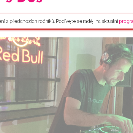
ení z předchozích ročníků. Podívejte se raději na aktuální
progr