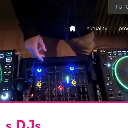
TUTO
domů
aktuality
pro
 s DJs