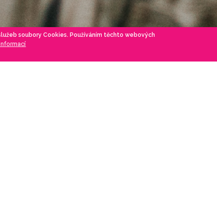
 služeb soubory Cookies. Používáním těchto webových
 informací