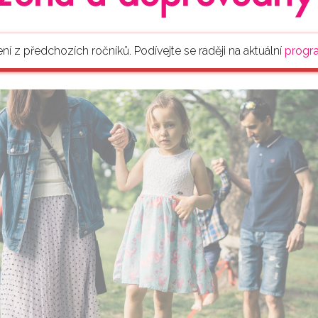
ení z předchozích ročníků. Podívejte se raději na aktuální
progr