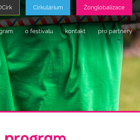
Cirk
Cirkulárium
Žonglobalizace
gram
o festivalu
kontakt
pro partnery
ý program