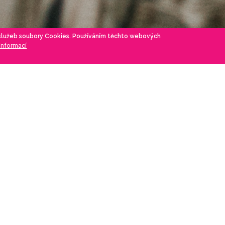
 služeb soubory Cookies. Používáním těchto webových
 informací