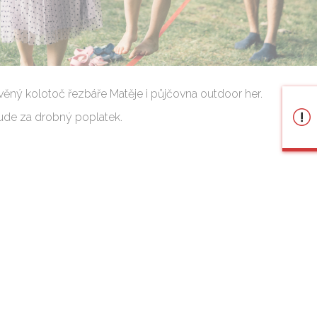
ěný kolotoč řezbáře Matěje i půjčovna outdoor her.
ude za drobný poplatek.