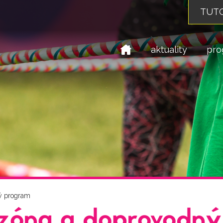
TUTO
domů
aktuality
pro
ý program
 zóna a doprovodn