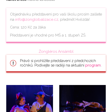
Objednávku představení pro vaši školu prosím zašlete
na
info@zonglobalizace.cz
, předmět Hvězdář.
Cena: 120 Kč za žáka
Představení je vhodné pro MŠ a 1. stupeň ZŠ.
Žongléros Ansámbl
Právě si prohlížíte představení z předchozích
ročníků. Podívejte se raději na aktuální
program
.