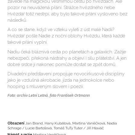
zavede na magickou vesmírnou cestu po hvězdách. Ale
pozor na neuvážená přání. Strážce hvězdného nebe
Hvězdář totiž nestrpí, aby bylo takové přání vysloveno bez
následků.
A co se stane, když ve vzteku vyletí z úst malé Nadii?
Hvězdář pošle Nadie z noční oblohy Hvězdu, která každé
takové přání vyplní.
Nadiu čeká bláznivá cesta po planetách a galaxiích. Zažije
nebezpečí, překoná nástrahy a objeví i sílu přátelství. A jen
dobré srdce jí nakonec pomůže dostat se zpět domů.
Divadelní představení propojuje novocirkusové disciplíny
jako je vzdušná akrobacie, jízda na jednokolce nebo
hooping s mluveným slovem i poezií.
Foto: archiv Letní Letná, foto František Ortmann
Obsazení
Jan Brand, Hany Kubátová, Martina Vaněčková, Nadia
Schrage / Lucie Bartošová, Tomáš TuTy Tuter / Jiří Hlaváč
Námět a režie
Martina Vaněčková