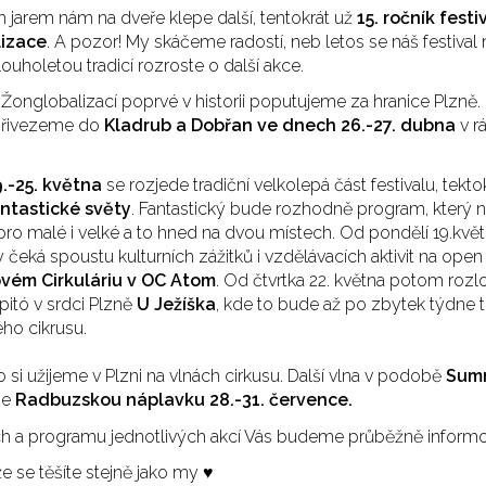
m jarem nám na dveře klepe další, tentokrát už
15. ročník festi
izace
. A pozor! My skáčeme radostí, neb letos se náš festiva
louholetou tradicí rozroste o další akce.
 Žonglobalizací poprvé v historii poputujeme za hranice Plzně
 přivezeme do
Kladrub a Dobřan ve dnech 26.-27. dubna
v r
9.-25. května
se rozjede tradiční velkolepá část festivalu, tekto
ntastické světy
. Fantastický bude rozhodně program, který n
ro malé i velké a to hned na dvou místech. Od pondělí 19.květ
 čeká spoustu kulturních zážitků i vzdělávacích aktivit na open a
ovém Cirkuláriu v OC Atom
. Od čtvrtka 22. května potom roz
itó v srdci Plzně
U Ježíška
, kde to bude až po zbytek týdne t
ho cikrusu.
 si užijeme v Plzni na vlnách cirkusu. Další vlna v podobě
Summ
je
Radbuzskou náplavku 28.-31. července.
h a programu jednotlivých akcí Vás budeme průběžně informo
e se těšíte stejně jako my ♥