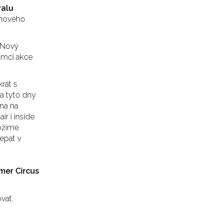
valu
l nového
. Nový
ámci akce
krát s
a tyto dny
na na
ir i inside
ložíme
epat v
er Circus
vat.