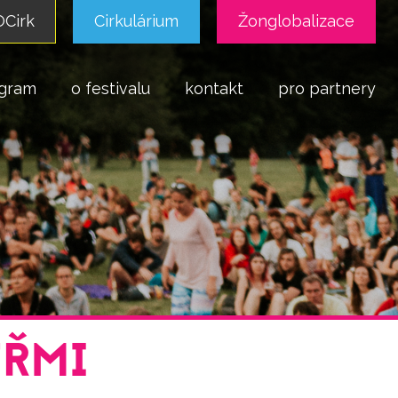
Cirk
Cirkulárium
Žonglobalizace
gram
o festivalu
kontakt
pro partnery
EŘMI