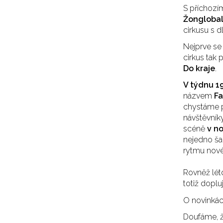
S příchozí
Žonglobal
cirkusu s d
Nejprve se
cirkus tak
Do kraje
.
V týdnu 1
názvem
Fa
chystáme p
návštěvníky
scéně
v n
nejedno šap
rytmu nové
Rovněž léto
totiž
doplu
O novinkác
Doufáme, ž