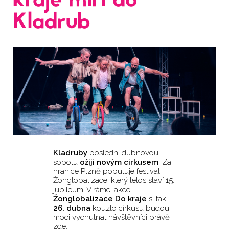
kraje míří do
Kladrub
Kladruby
poslední dubnovou
sobotu
ožijí novým cirkusem
. Za
hranice Plzně poputuje festival
Žonglobalizace, který letos slaví 15.
jubileum. V rámci akce
Žonglobalizace Do kraje
si tak
26. dubna
kouzlo cirkusu budou
moci vychutnat návštěvníci právě
zde.