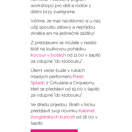
workshopů pro děti a rodiče s
dětmi brzy zveřejníme.
Věříme, že malí návštěvníci si u nás
užijí spoustu zábavy a nepřijdou
zkrátka ani na jedinečné zážitky!
Z představení se můžete v neděli
těšit na loutkovou pohádku
Kocour v botách
od 11:00 v šapitó
za vstupné "do klobouku".
Úterní večer bude v rukách
mladých performerů
Fresh
Splash
z Cirkulária a Cirqueonu,
kteří se představí od 19:00 v šapitó
za vstupné "do klobouku".
Ve středu přijedou Bratři v tricku
představit svojí novinku
Kabinet
žonglérských kuriozit
od 18:00 v
šapitó.