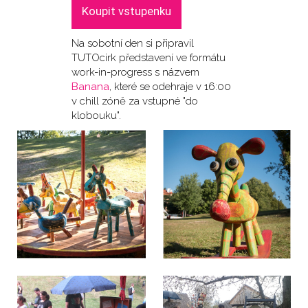
Koupit vstupenku
Na sobotní den si připravil
TUTOcirk představení ve formátu
work-in-progress s názvem
Banana
, které se odehraje v 16:00
v chill zóně za vstupné "do
klobouku".