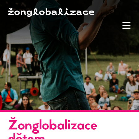
≡
Žonglobalizace