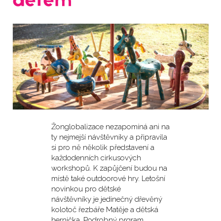
dětem
Žonglobalizace nezapomíná ani na
ty nejmejší návštěvníky a připravila
si pro ně několik představení a
každodenních cirkusových
workshopů. K zapůjčení budou na
místě také outdoorové hry. Letošní
novinkou pro dětské
návštěvníky je jedinečný dřevěný
kolotoč řezbáře Matěje a dětská
hernička. Podrobný prgram