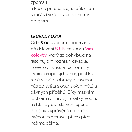
zpomalí
a kde je příroda stejně důležitou
součástí večera jako samotný
program.
LEGENDY OŽIJÍ
Od
18:00
uvedeme podmanivé
představení
SJEN
souboru
Vim
kolektiv
, který se pohybuje na
fascinujícím rozhraní divadla,
nového cirkusu a pantomimy.
Tvůrci propojují humor, poetiku i
silné vizuální obrazy a zavedou
nás do světa slovanských mýtů a
dávných příběhů. Díky maskám,
loutkám i ohni ožijí rusalky, vodníci
a další bytosti starých legend.
Příběhy vyprávěné u ohně se
začnou odehrávat přímo před
našima očima.