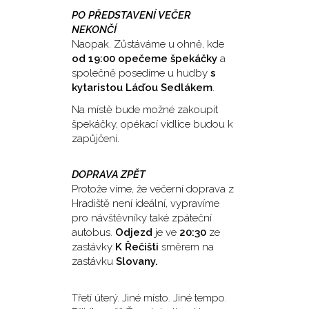
PO PŘEDSTAVENÍ VEČER
NEKONČÍ
Naopak. Zůstáváme u ohně, kde
od 19:00 opečeme špekáčky
a
společně posedíme u hudby
s
kytaristou Láďou Sedlákem
.
Na místě bude možné zakoupit
špekáčky, opékací vidlice budou k
zapůjčení.
DOPRAVA ZPĚT
Protože víme, že večerní doprava z
Hradiště není ideální, vypravíme
pro návštěvníky také zpáteční
autobus.
Odjezd
je ve
20:30
ze
zastávky
K Řečišti
směrem na
zastávku
Slovany.
Třetí úterý. Jiné místo. Jiné tempo.