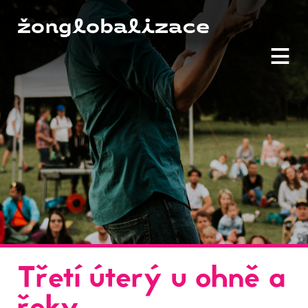
≡
Třetí úterý u ohně a