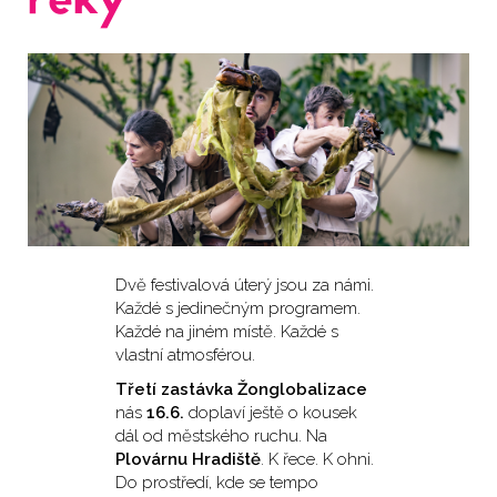
řeky
Dvě festivalová úterý jsou za námi.
Každé s jedinečným programem.
Každé na jiném místě. Každé s
vlastní atmosférou.
Třetí zastávka Žonglobalizace
nás
16.6.
doplaví ještě o kousek
dál od městského ruchu. Na
Plovárnu Hradiště
. K řece. K ohni.
Do prostředí, kde se tempo