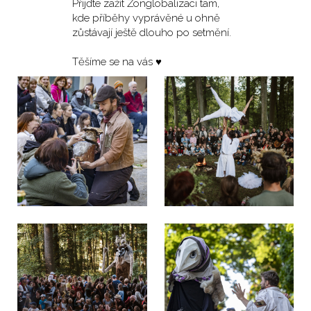
Přijďte zažít Žonglobalizaci tam,
kde příběhy vyprávěné u ohně
zůstávají ještě dlouho po setmění.
Těšíme se na vás ♥