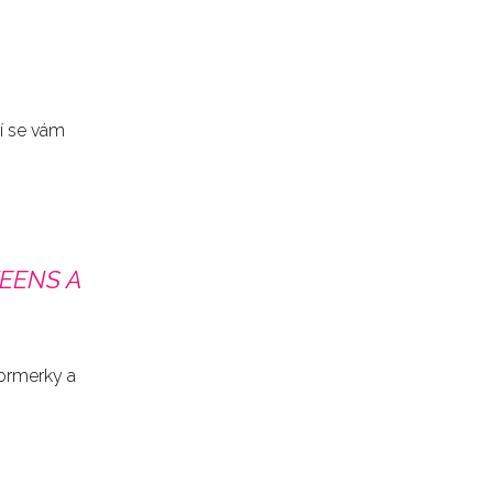
ví se vám
EENS A
formerky a