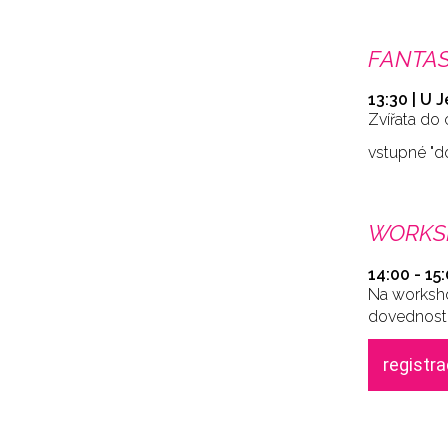
FANTAS
13:30 | U 
Zvířata do 
vstupné "d
WORKSH
14:00 - 15
Na worksho
dovednosti 
registr