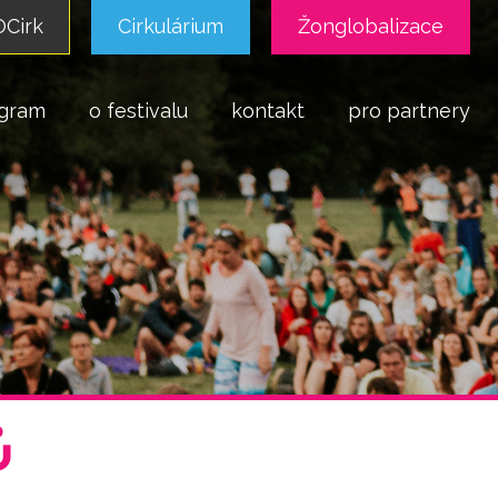
Cirk
Cirkulárium
Žonglobalizace
gram
o festivalu
kontakt
pro partnery
ů