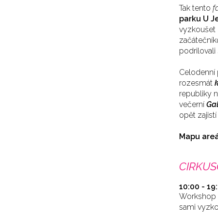
Tak tento
f
parku U J
vyzkoušet 
začátečníků
podrilovali
Celodenní 
rozesmát
republiky 
večerní
Ga
opět zajist
Mapu are
CIRKU
10:00 - 19
Workshop n
sami vyzko