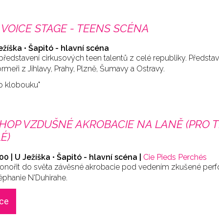
VOICE STAGE - TEENS SCÉNA
Ježíška • Šapitó - hlavní scéna
ředstavení cirkusových teen talentů z celé republiky. Předsta
rmeři z Jihlavy, Prahy, Plzně, Šumavy a Ostravy.
o klobouku"
OP VZDUŠNÉ AKROBACIE NA LANĚ (PRO T
É)
:00 | U Ježíška • Šapitó - hlavní scéna |
Cie Pieds Perchés
 ponořit do světa závěsné akrobacie pod vedením zkušené per
éphanie N'Duhirahe.
ace