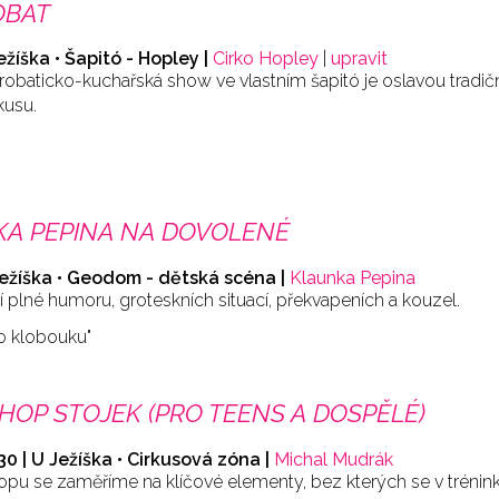
OBAT
ežíška • Šapitó - Hopley |
Cirko Hopley
|
upravit
robaticko-kuchařská show ve vlastním šapitó je oslavou tradičn
kusu.
A PEPINA NA DOVOLENÉ
Ježíška • Geodom - dětská scéna |
Klaunka Pepina
 plné humoru, groteskních situací, překvapeních a kouzel.
o klobouku"
OP STOJEK (PRO TEENS A DOSPĚLÉ)
:30 | U Ježíška • Cirkusová zóna |
Michal Mudrák
pu se zaměříme na klíčové elementy, bez kterých se v trénink