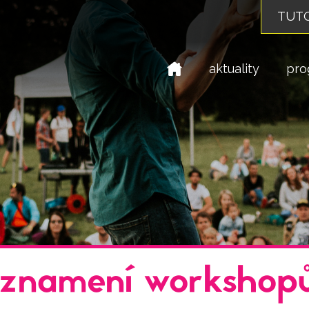
TUTO
domů
aktuality
pro
 znamení workshop