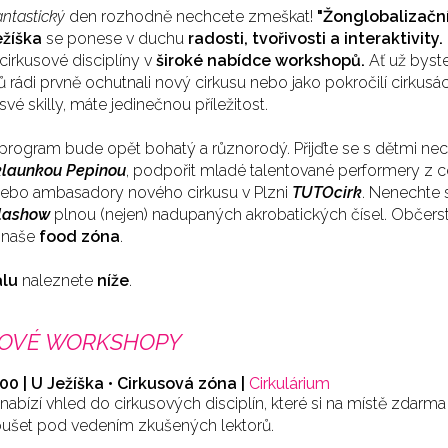
antastický
den rozhodně nechcete zmeškat!
"Žonglobalizační
ežíška
se ponese v duchu
radosti, tvořivosti a interaktivity.
cirkusové disciplíny v
široké
nabídce workshopů.
Ať už byste 
 rádi prvně ochutnali nový cirkusu nebo jako pokročilí cirkusác
 své skilly, máte jedinečnou příležitost.
program bude opět bohatý a různorodý. Přijďte se s dětmi nec
klaunkou Pepinou
, podpořit mladé talentované performery z c
nebo ambasadory nového cirkusu v Plzni
TUTOcirk
. Nenechte si
lashow
plnou (nejen) nadupaných akrobatických čísel. Občers
í naše
food zóna
.
álu
naleznete
níže
.
SOVÉ WORKSHOPY
:00 | U Ježíška • Cirkusová zóna |
Cirkulárium
abízí vhled do cirkusových disciplín, které si na místě zdarm
ušet pod vedením zkušených lektorů.