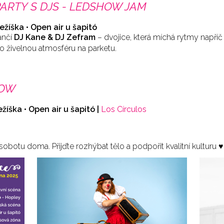
ARTY S DJS - LEDSHOW JAM
Ježíška • Open air u šapitó
ančí
DJ Kane & DJ Zefram
– dvojice, která míchá rytmy napříč
o živelnou atmosféru na parketu.
HOW
ežíška • Open air u šapitó |
Los Círculos
obotu doma. Přijďte rozhýbat tělo a podpořit kvalitní kulturu ♥