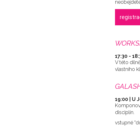
neobejdete
registr
WORKSH
17:30 - 18
V této díl
vlastního 
GALAS
19:00 | U 
Komponovan
disciplín.
vstupné "d