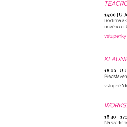
TEACR
15:00 | U J
Rodinná ak
nového cir
vstupenky
KLAUNK
16:00 | U 
Představení
vstupné "d
WORKSH
16:30 - 17
Na worksho