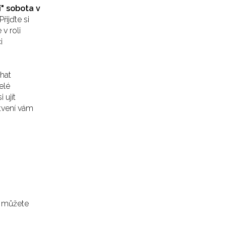
" sobota v
Přijďte si
v roli
i
hat
elé
 ujít
tvení vám
a můžete