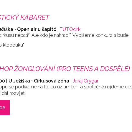
TICKÝ KABARET
Ježíška • Open air u šapitó
|
TUTOcirk
cirkusu nepatří! Ale kdo je nahradí? Vypíšeme konkurz a bude.
o klobouku"
OP ŽONGLOVÁNÍ (PRO TEENS A DOSPĚLÉ)
:00 | U Ježíška • Cirkusová zóna |
Juraj Grygar
pu se podíváme na to, co už umíte – a společně najdeme cest
dál rozvíjet.
ace