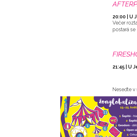
AFTERP
20:00 | U 
Večer rozt
postará se 
FIRES
21:45 | U J
Neseďte v s