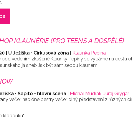
.
ace
OP KLAUNÉRIE (PRO TEENS A DOSPĚLÉ)
:30 | U Ježíška • Cirkusová zóna |
Klaunka Pepina
ně pod vedením zkušené Klaunky Pepiny se vydáme na cestu o
klaunského já aneb Jak být sám sebou klaunem.
HOW
Ježíška • Šapitó - hlavní scéna |
Michal Mudrák
,
Juraj Grygar
ý večer nabídne pestrý večer plný představení z různých c
o klobouku"