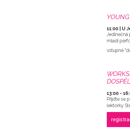
YOUNG 
11:00 | U 
Jedinečná p
mladí perfo
vstupné "d
WORKSH
DOSPĚL
13:00 - 16
Přijďte se
lektorky St
registr